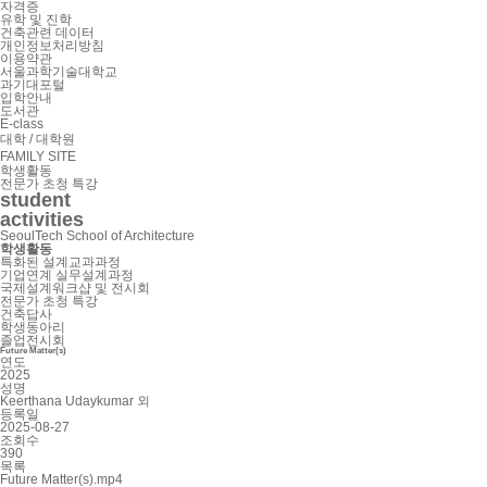
자격증
유학 및 진학
건축관련 데이터
개인정보처리방침
이용약관
서울과학기술대학교
과기대포털
입학안내
도서관
E-class
대학 / 대학원
FAMILY SITE
학생활동
전문가 초청 특강
student
activities
SeoulTech School of Architecture
학생활동
특화된 설계교과과정
기업연계 실무설계과정
국제설계워크샵 및 전시회
전문가 초청 특강
건축답사
학생동아리
졸업전시회
Future Matter(s)
연도
2025
성명
Keerthana Udaykumar 외
등록일
2025-08-27
조회수
390
목록
Future Matter(s).mp4