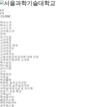
KR
EN
CLOSE
학과소개
학과소개
교수소개
교직원소개
연혁
오시는길
교과과정
교육목표
교과과정 체계
교과연계도
교과과정
교과목개요
교육과정표전공과목 대체 인정
건축학인증관련 교과목
학사정보
학사일정
공지사항
소식
채용정보
자료실
학생활동
특화된 설계교과과정
기업연계 실무설계과정
국제설계워크샵 및 전시회
전문가 초청 특강
건축답사
학생동아리
졸업전시회
ARCHIDATA
공무원시험